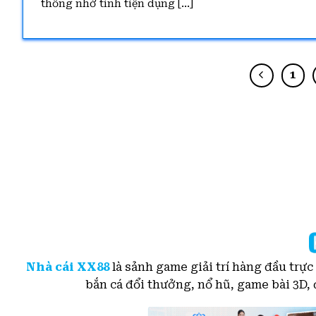
thống nhờ tính tiện dụng [...]
1
Nhà cái XX88
là sảnh game giải trí hàng đầu trực
bắn cá đổi thưởng, nổ hũ, game bài 3D, 