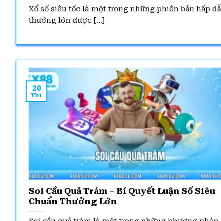
Xổ số siêu tốc là một trong những phiên bản hấp dẫ
thưởng lớn được [...]
20
Th1
Soi Cầu Quả Trám – Bí Quyết Luận Số Siêu
Chuẩn Thưởng Lớn